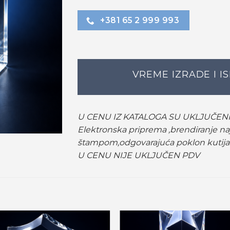
+381 65 2 999 993
VREME IZRADE I I
U CENU IZ KATALOGA SU UKLJUČENI
Elektronska priprema ,brendiranje 
štampom,odgovarajuća poklon kutija 
U CENU NIJE UKLJUČEN PDV