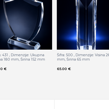
a: 431 , Dimenzije: Ukupna
Šifra: 500 , Dimenzije: Visina 
ina 180 mm, Širina 152 mm
mm, Širina 65 mm
00
€
65.00
€