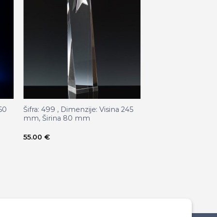
260
Šifra: 499 , Dimenzije: Visina 245
Šifra: 427/S , Dimen
mm, Širina 80 mm
kruga 120 mm , De
Ukupna visina 14
55.00
€
45.00
€