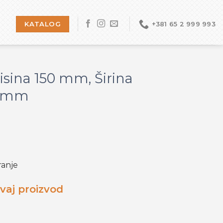
KATALOG
+381 65 2 999 993
 Visina 150 mm, Širina
0 mm
ranje
vaj proizvod